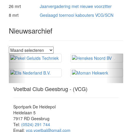
26 mrt
Jaarvergadering met nieuwe voorzitter
8 mrt
Geslaagd toernooi kabouters VCG/SCN
Nieuwsarchief
Nieuwsarchief
‹
›
Voetbal Club Geesbrug - (VCG)
Sportpark De Heidepol
Heidelaan 5
7917 RD Geesbrug
Tel:
(0524) 291 744
Email:
vcg.voetbal@gmail.com